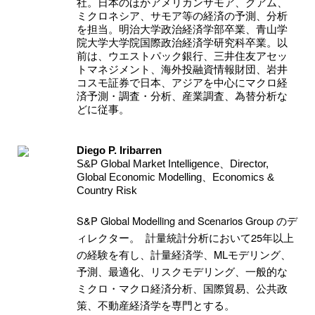
社。日本のほかアメリカンサモア、グアム、
ミクロネシア、サモア等の経済の予測、分析
を担当。明治大学政治経済学部卒業、青山学
院大学大学院国際政治経済学研究科卒業。以
前は、ウエストパック銀行、三井住友アセッ
トマネジメント、海外投融資情報財団、岩井
コスモ証券で日本、アジアを中心にマクロ経
済予測・調査・分析、産業調査、為替分析な
どに従事。
Diego P. Iribarren
S&P Global Market Intelligence、Director,
Global Economic Modelling、Economics &
Country Risk
S&P Global Modelling and Scenarios Group
のデ
25
ィレクター。
計量統計分析において
年以上
ML
の経験を有し、計量経済学、
モデリング、
予測、最適化、リスクモデリング、一般的な
ミクロ・マクロ経済分析、国際貿易、公共政
策、不動産経済学を専門とする。