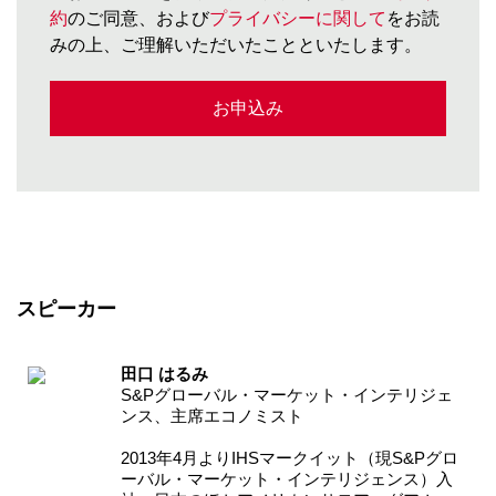
約
のご同意、および
プライバシーに関して
をお読
みの上、ご理解いただいたことといたします。
お申込み
スピーカー
田口 はるみ
S&P
グローバル・マーケット・インテリジェ
ンス、主席エコノミスト
2013
年
4
月より
IHS
マークイット（現
S&P
グロ
ーバル・マーケット・インテリジェンス）入