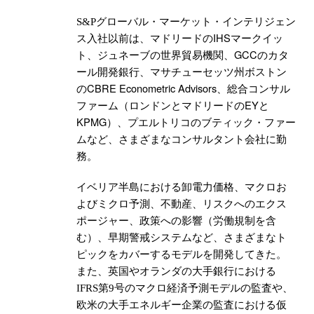
S&P
グローバル・マーケット・インテリジェン
IHS
ス
入社以前は、マドリードの
マークイッ
GCC
ト、ジュネーブの世界貿易機関、
のカタ
ール開発銀行、マサチューセッツ州ボストン
CBRE Econometric Advisors
の
、総合コンサル
EY
ファーム（ロンドンとマドリードの
と
KPMG
）、プエルトリコのブティック・ファー
ムなど、さまざまなコンサルタント会社に勤
務。
イベリア半島における卸電力価格、マクロお
よびミクロ予測、不動産、リスクへのエクス
ポージャー、政策への影響（労働規制を含
む）、早期警戒システムなど、さまざまなト
ピックをカバーするモデルを開発してきた。
また、英国やオランダの大手銀行における
IFRS
第
9
号のマクロ経済予測モデルの監査や、
欧米の大手エネルギー企業の監査における仮