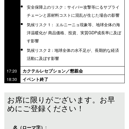
安全保障上のリスク：サイバー攻撃等にるサプライ
チェーンと原材料コストに混乱が生じた場合の影響
1
気候リスク
： エルニーニョ現象等、地球全体の海
GDP
洋温暖化が 商品価格、投資、実質
成長率に及ぼ
す影響
2
気候リスク
：地球全体の水不足が、長期的な経済
活動に及ぼす影響
17:20
カクテルレセプション／懇親会
18:30
イベント終了
お席に限りがございます。お早
めにご登録ください！
名（ローマ字）: