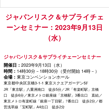
ジャパンリスク＆サプライチェ
2023
9
13
ーンセミナー：
年
月
日
（水）
ジャパンリスク＆サプライチェーンセミナー
2023
9
13
開催日：
年
月
日（水）
14
30
18
30
14
時間：
時
分－
時
分（受付開始
時－）
会場：
東京コンベンションホール
3
-
1-1
5
東京都中央区京橋
東京スクエアガーデン
F
JR
「東京駅」八重洲南口 徒歩
5
分／
JR
「有楽町駅」京橋
口 徒歩
6
分／
東京メトロ銀座線「京橋駅」
3
番出口 直結／
東京メトロ有楽町線「銀座一丁目駅」
7
番出口 徒歩
2
分／
都
営浅草線「宝町駅」
A4
出口 徒歩
2
分