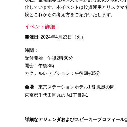
化しています。本イベントは投資運用とリスクマ
験とこれからの考え方をご紹介いたします。
イベント詳細：
開催日
:
2024
年
4
月
23
日（火）
時間：
受付開始：午後
2
時
30
分
開会：午後
3
時
カクテルレセプション：午後
6
時
35
分
会場
：
東京ステーションホテル
1
階 鳳凰の間
東京都千代田区丸の内
1
丁目
9-1
詳細なアジェンダおよびスピーカープロフィール