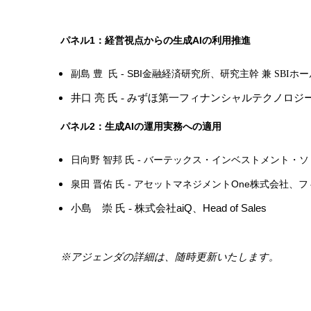
1
AI
パネル
：経営視点からの生成
の利用推進
SBI
副島 豊 氏 -
金融経済研究所、研究主幹
兼
SBI
ホー
井口 亮 氏
-
みずほ第一フィナンシャルテクノロジ
2
AI
パネル
：生成
の運用実務への適用
日向野 智邦 氏 - バーテックス・インベストメン
One
泉田 晋佑 氏 - アセットマネジメント
株式会社、フ
小島 崇 氏
-
株式会社
aiQ
、
Head of Sales
※アジェンダの詳細は、随時更新いたします。