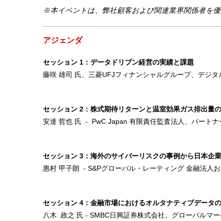
※本イベントは、弊社顧客および関連業界関係者を優
アジェンダ
1
セッション
：データドリブン経営の実績と課題
UFJ
藤咲 雄司 氏、三菱
フィナンシャルグループ、
デジタ
2
セッション
：株式期待リターンと温室効果ガス排出量
PwC Japan
安達 哲也 氏 -
有限責任監査法人、パート
3
セッション
：海外のサイバーリスクの事例から日本企
S&P
惠村 甲子朗 -
グローバル・レーティング 金融法人
4
セッション
：金融市場におけるオルタナティブデータ
SMBC
八木 政之 氏 -
日興証券株式会社、グローバルマー